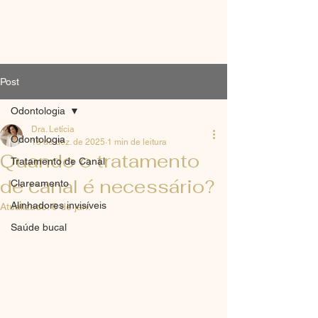
Post
Odontologia
Dra. Letícia
Odontologia
18 de dez. de 2025
1 min de leitura
Quando o tratamento
Tratamento de Canal
de canal é necessário?
Clareamento
Alinhadores invisíveis
Atualizado:
6 de jan.
Saúde bucal