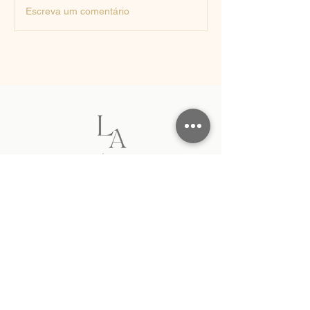
Escreva um comentário
(21) 96674-6574
Dúvidas / Agendamentos
Estrada do Galeão, 1035,
Jardim Guanabara,