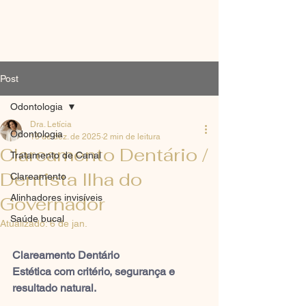
Post
Odontologia
Dra. Letícia
Odontologia
18 de dez. de 2025
2 min de leitura
Clareamento Dentário /
Tratamento de Canal
Dentista Ilha do
Clareamento
Alinhadores invisíveis
Governador
Saúde bucal
Atualizado:
6 de jan.
Clareamento Dentário
Estética com critério, segurança e 
resultado natural.