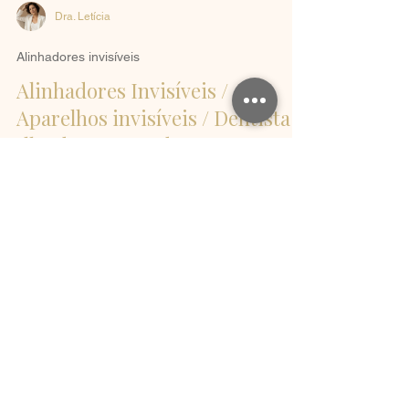
Dra. Letícia
Alinhadores invisíveis
Alinhadores Invisíveis /
Aparelhos invisíveis / Dentista
Ilha do Governador
Os alinhadores invisíveis são dispositivos
ortodônticos transparentes, removíveis e
personalizados, indicados para corrigir o
posicionamento dos dentes de forma progressiva
e planejada. Diferente dos aparelhos
convencionais, eles oferecem uma abordagem
mais discreta, menor tempo de tratamento e mais
conforto que o aparelho convencional, sem
aquela aparência metálica nos dentes.